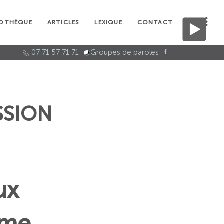
IOTHÈQUE
ARTICLES
LEXIQUE
CONTACT
07 71 57 71 71
Groupes de paroles
SSION
ux
sme