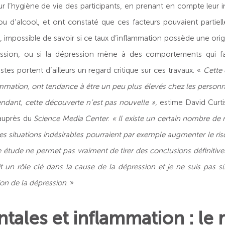
ur l’hygiène de vie des participants, en prenant en compte leur 
 d’alcool, et ont constaté que ces facteurs pouvaient partie
 impossible de savoir si ce taux d’inflammation possède une orig
ession, ou si la dépression mène à des comportements qui fa
istes portent d’ailleurs un regard critique sur ces travaux. «
Cette 
mmation, ont tendance à être un peu plus élevés chez les personn
ndant, cette découverte n’est pas nouvelle »,
estime David Curti
 auprès du
Science Media Center
.
« Il existe un certain nombre de r
es situations indésirables pourraient par exemple augmenter le ri
 étude ne permet pas vraiment de tirer des conclusions définitives
t un rôle clé dans la cause de la dépression et je ne suis pas s
n de la dépression
. »
tales et inflammation : le 