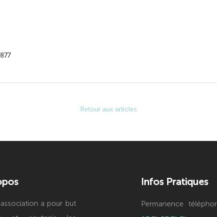
 877
Retour aux articles
opos
Infos Pratiques
association a pour but
Permanence téléphon