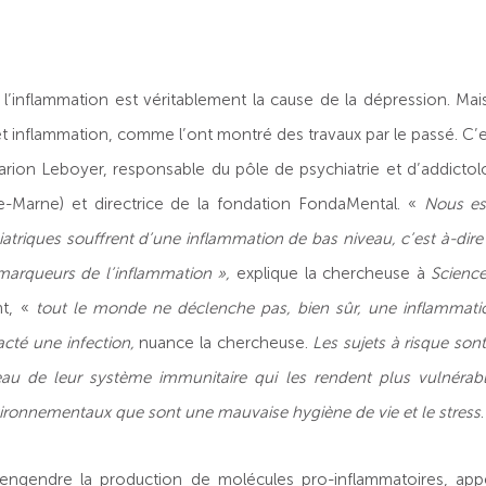
si l’inflammation est véritablement la cause de la dépression. Mais
et inflammation, comme l’ont montré des travaux par le passé. C’e
rion Leboyer, responsable du pôle de psychiatrie et d’addictolo
e-Marne) et directrice de la fondation FondaMental. «
Nous es
iatriques souffrent d’une inflammation de bas niveau, c’est à-di
 marqueurs de l’inflammation »,
explique la chercheuse à
Science
nt, «
tout le monde ne déclenche pas, bien sûr, une inflammati
acté une infection,
nuance la chercheuse.
Les sujets à risque son
eau de leur système immunitaire qui les rendent plus vulnérabl
vironnementaux que sont une mauvaise hygiène de vie et le stress
engendre la production de molécules pro-inflammatoires, appe