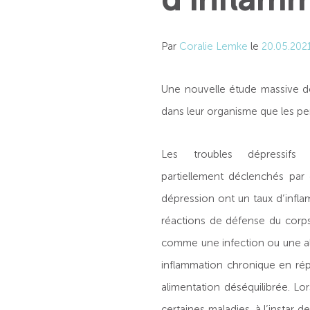
Par
Coralie Lemke
le
20.05.202
Une nouvelle étude massive dé
dans leur organisme que les pe
Les troubles dépressifs 
partiellement déclenchés par
dépression ont un taux d’infla
réactions de défense du corps
comme une infection ou une all
inflammation chronique en rép
alimentation déséquilibrée. Lo
certaines maladies, à l’instar 