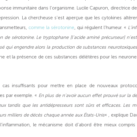
nse immunitaire dans l’organisme. Lucile Capuron, directrice de
 dépression. La chercheuse s’est aperçue que les cytokines altèr
ransmetteurs,
comme la sérotonine
, qui régulent l’humeur. «
L’in
on de sérotonine. Le tryptophane [l’acide aminé précurseur] n’es
é qui engendre alors la production de substances neurotoxique
e et la présence de ces substances délétères pour les neurones f
t cas insuffisants pour mettre en place de nouveaux protoc
es par exemple. «
En plus de n’avoir aucun effet prouvé sur la 
ux tandis que les antidépresseurs sont sûrs et efficaces. Les 
eurs milliers de décès chaque année aux États-Unis
« , explique Da
 l’inflammation, le mécanisme doit d’abord être mieux compris 