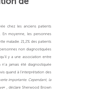
tion de
vée chez les anciens patients
n. En moyenne, les personnes
tte maladie. 21,2% des patients
s personnes non diagnostiquées
qu’il y a une association entre
n’a jamais été diagnostiquée
is quand à l’interprétation des
verte importante. Cependant, la
ve
« , déclare Sherwood Brown