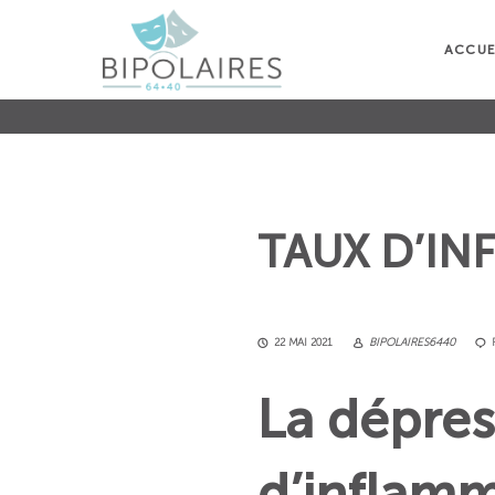
ACCUE
TAUX D’IN
22 MAI 2021
BIPOLAIRES6440
La dépress
d’inflamm