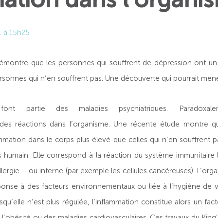
1 à 15h25
montre que les personnes qui souffrent de dépression ont un 
rsonnes qui n’en souffrent pas. Une découverte qui pourrait men
font partie des maladies psychiatriques. Paradoxale
 des réactions dans l’organisme. Une récente étude montre q
mmation dans le corps plus élevé que celles qui n’en souffrent pa
 humain. Elle correspond à la réaction du système immunitaire 
ergie – ou interne (par exemple les cellules cancéreuses). L’org
onse à des facteurs environnementaux ou liée à l’hygiène de vie
rsqu’elle n’est plus régulée, l’inflammation constitue alors un f
de l’obésité ou des maladies cardiovasculaires. Ces travaux du Ki