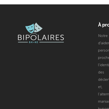
À pr
Notre 
d'aid
person
proc
l’iden
des
décle
et, 
l’alt
ma
hypo