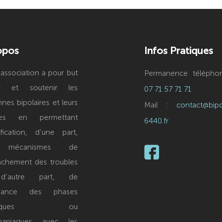
opos
Infos Pratiques
association a pour but
Permanence téléphon
er et soutenir les
07 71 57 71 71
nes bipolaires et leurs
Mail :
contact@bipo
hes en permettant
6440.fr
tification, d’une part,
 mécanismes de
nchement des troubles
d’autre part, de
ernance des phases
niaques ou
maniaques avec les